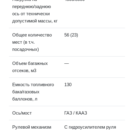
переднюю/заднюю
ось от технически
допустимой массы, кг
Общее количество
56 (23)
мест (в т.ч.
посадочных)
Объем багажных
—
отсеков, м3
Емкость топливного
130
бака/газовых
баллонов, л
Ось/мост
ГАЗ / КААЗ
Рулевой механизм
С гидроусилителем руля